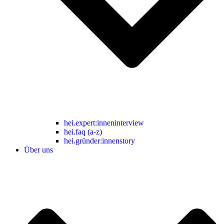
hei.expert:inneninterview
hei.faq (a-z)
hei.gründer:innenstory
Über uns