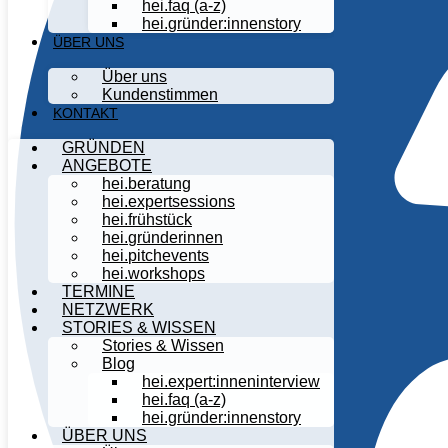
hei.faq (a-z)
hei.gründer:innenstory
ÜBER UNS
Über uns
Kundenstimmen
KONTAKT
GRÜNDEN
ANGEBOTE
hei
.
beratung
hei
.
expertsessions
hei
.
frühstück
hei
.
gründerinnen
hei
.
pitchevents
hei
.
workshops
TERMINE
NETZWERK
STORIES & WISSEN
Stories & Wissen
Blog
hei.expert:inneninterview
hei.faq (a-z)
hei.gründer:innenstory
ÜBER UNS