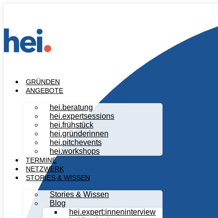
GRÜNDEN
ANGEBOTE
hei
.
beratung
hei
.
expertsessions
hei
.
frühstück
hei
.
gründerinnen
hei
.
pitchevents
hei
.
workshops
TERMINE
NETZWERK
STORIES & WISSEN
Stories & Wissen
Blog
hei.expert:inneninterview