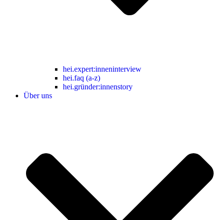
hei.expert:inneninterview
hei.faq (a-z)
hei.gründer:innenstory
Über uns