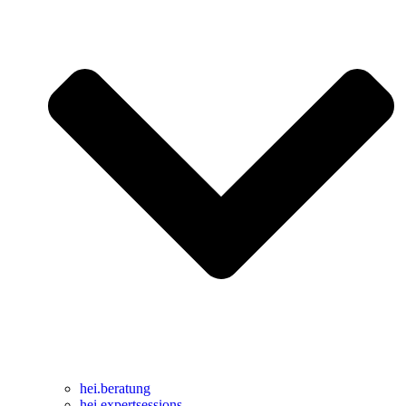
hei
.
beratung
hei
.
expertsessions