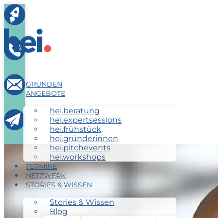
GRÜNDEN
ANGEBOTE
hei
.
beratung
hei
.
expertsessions
hei
.
frühstück
hei
.
gründerinnen
hei
.
pitchevents
hei
.
workshops
TERMINE
NETZWERK
STORIES & WISSEN
Stories & Wissen
Blog