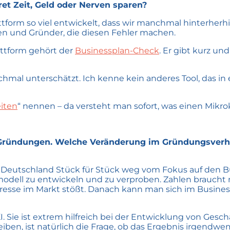
et Zeit, Geld oder Nerven sparen?
tform so viel entwickelt, dass wir manchmal hinterherhin
nen und Gründer, die diesen Fehler machen.
attform gehört der
Businessplan-Check
. Er gibt kurz un
al unterschätzt. Ich kenne kein anderes Tool, das in e
iten
“ nennen – da versteht man sofort, was einen Mikr
r Gründungen. Welche Veränderung im Gründungsverha
eutschland Stück für Stück weg vom Fokus auf den Busin
modell zu entwickeln und zu verproben. Zahlen braucht
teresse im Markt stößt. Danach kann man sich im Busine
 KI. Sie ist extrem hilfreich bei der Entwicklung von Ge
eiben, ist natürlich die Frage, ob das Ergebnis irgendwe