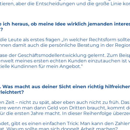
ieren, aber die Entscheidungen und die große Linie ko
e ich heraus, ob meine Idee wirklich jemanden intere
t?
die Leute als erstes fragen „In welcher Rechtsform sollt
n damit auch die persönliche Beratung in der Region 
hase der Geschäftsmodellentwicklung gelernt. Zum Beisp
nwelt meines ersten echten Kunden einzutauchen ist viel
ielle Kundinnen für mein Angebot.“
Was macht aus deiner Sicht einen richtig hilfreichen
leichtert?
n Zeit – nicht zu spät, aber eben auch nicht zu früh. Da
dere wenn man dann Geld von Dritten braucht, kommt der
für die ersten Jahre macht. In dieser Reihenfolge über
et, gibt es einen einfachen Trick: Man kann den Zahlente
at. Warum sollte man sich doppelt Arbeit machen?