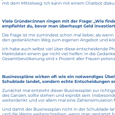
mit dem Mittelweg: Ich kann mit einem Chatbot diskut
Viele Gründer:innen ringen mit der Frage: „Wie find
empfiehlst du, bevor man überhaupt Geld investier
Die Frage ist mir zumindest schon mal lieber, als wenn 
den gedanklichen Weg zum eigenen Angebot und könne
Ich habe auch selbst viel über diese entscheidende P
Marktdaten einem gar nicht viel helfen: In die Gedanke
Gesamtbevölkerung sind x Prozent aller Frauen potenz
Businesspläne wirken oft wie ein notwendiges Übel. 
Schublade landet, sondern echte Entscheidungen er
Zunächst mal entsteht dieser Businessplan zur richtige
des Ganzen, sollte stehen und erprobt sein. Insbeson
weiterdenkt und vor allem mal eine Zahlensimulation 
Und damit der Businessplan nicht in der Schublade land
und die Werte weiterschreiben, wenn man gestartet h