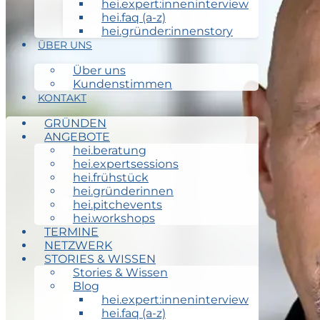
hei.expert:inneninterview
hei.faq (a-z)
hei.gründer:innenstory
ÜBER UNS
Über uns
Kundenstimmen
KONTAKT
GRÜNDEN
ANGEBOTE
hei
.
beratung
hei
.
expertsessions
hei
.
frühstück
hei
.
gründerinnen
hei
.
pitchevents
hei
.
workshops
TERMINE
NETZWERK
STORIES & WISSEN
Stories & Wissen
Blog
hei.expert:inneninterview
hei.faq (a-z)