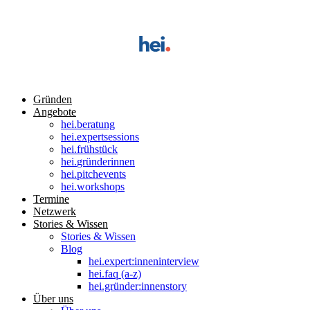
Gründen
Angebote
hei
.
beratung
hei
.
expertsessions
hei
.
frühstück
hei
.
gründerinnen
hei
.
pitchevents
hei
.
workshops
Termine
Netzwerk
Stories & Wissen
Stories & Wissen
Blog
hei.expert:inneninterview
hei.faq (a-z)
hei.gründer:innenstory
Über uns