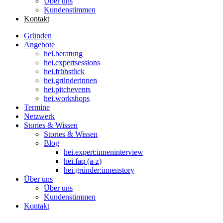
Über uns
Kundenstimmen
Kontakt
Gründen
Angebote
hei
.
beratung
hei
.
expertsessions
hei
.
frühstück
hei
.
gründerinnen
hei
.
pitchevents
hei
.
workshops
Termine
Netzwerk
Stories & Wissen
Stories & Wissen
Blog
hei.expert:inneninterview
hei.faq (a-z)
hei.gründer:innenstory
Über uns
Über uns
Kundenstimmen
Kontakt