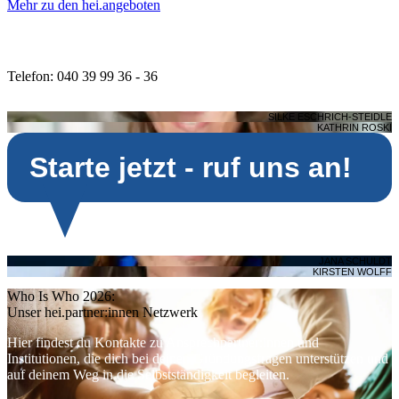
Mehr zu den hei.angeboten
Wir sind für dich da
Telefon: 040 39 99 36 - 36
SILKE ESCHRICH-STEIDLE
KATHRIN ROSKI
Starte jetzt - ruf uns an!
JANA SCHULDT
KIRSTEN WOLFF
Who Is Who 2026:
Unser hei.partner:innen Netzwerk
Hier findest du Kontakte zu Ansprechpartner:innen und
Institutionen, die dich bei deinen Gründungsfragen unterstützen und
auf deinem Weg in die Selbstständigkeit begleiten.