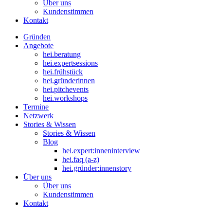
Über uns
Kundenstimmen
Kontakt
Gründen
Angebote
hei
.
beratung
hei
.
expertsessions
hei
.
frühstück
hei
.
gründerinnen
hei
.
pitchevents
hei
.
workshops
Termine
Netzwerk
Stories & Wissen
Stories & Wissen
Blog
hei.expert:inneninterview
hei.faq (a-z)
hei.gründer:innenstory
Über uns
Über uns
Kundenstimmen
Kontakt