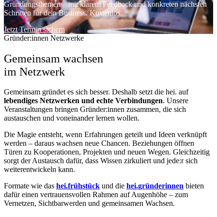
Gründungsthemen – mit klarem Feedback und konkreten nächsten
Schritten für dein Business. Kostenlos.
Jetzt Termin sichern
Gründer:innen Netzwerke
Gemeinsam wachsen
im Netzwerk
Gemeinsam gründet es sich besser. Deshalb setzt die hei. auf
lebendiges Netzwerken und echte Verbindungen
. Unsere
Veranstaltungen bringen Gründer:innen zusammen, die sich
austauschen und voneinander lernen wollen.
Die Magie entsteht, wenn Erfahrungen geteilt und Ideen verknüpft
werden – daraus wachsen neue Chancen. Beziehungen öffnen
Türen zu Kooperationen, Projekten und neuen Wegen. Gleichzeitig
sorgt der Austausch dafür, dass Wissen zirkuliert und jede:r sich
weiterentwickeln kann.
Formate wie das
hei.frühstück
und die
hei.gründerinnen
bieten
dafür einen vertrauensvollen Rahmen auf Augenhöhe – zum
Vernetzen, Sichtbarwerden und gemeinsamen Wachsen.