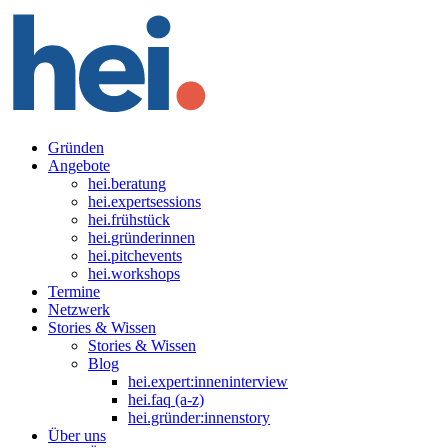
Gründen
Angebote
hei
.
beratung
hei
.
expertsessions
hei
.
frühstück
hei
.
gründerinnen
hei
.
pitchevents
hei
.
workshops
Termine
Netzwerk
Stories & Wissen
Stories & Wissen
Blog
hei.expert:inneninterview
hei.faq (a-z)
hei.gründer:innenstory
Über uns