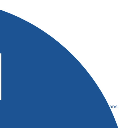
ebot zu begeistern?
nnen, Outdoor-Liebhaber:innen oder Wellness-Fans.
hen Einblicken in unser Projekt begeistert.“