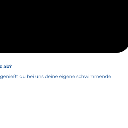
dem Holzdeck lag, war für mich der Punkt, an dem ich
stert?
sforderungen. Ich habe viel Zeit in Netzwerke
e kreative Lösung gefunden – mit viel Geduld,
z ab?
nd, genießt du bei uns deine eigene schwimmende