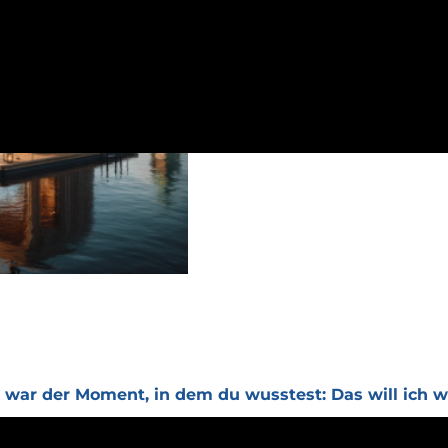
 war der Moment, in dem du wusstest: Das will ich w
, wo ich das erste Mal in einer schwimmenden Sauna saß