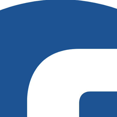
ren die ersten Schritte, um Kund:innen für euer Ang
 und besondere Erlebnisse suchen – ob junge Städter:i
 wir erste Kund:innen angesprochen und mit authentisc