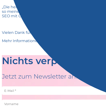
„Die hei. hat mir wertvolle Kontakte vermittelt und 
so meine hervorragende Innenarchitektin Anna kennen
SEO mit Günther A. Biebl und Empfehlungsmarketing 
Vielen Dank für das tolle Interview.
Mehr Informationen findet ihr unter
https://ahoisauna
Nichts verpassen!
Jetzt zum Newsletter anmelden: