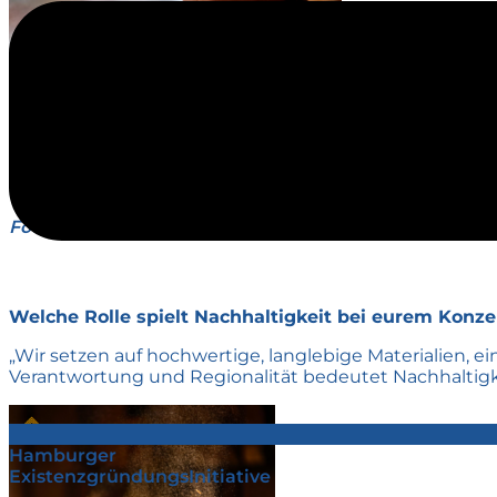
Foto: Chris Duwe
Welche Rolle spielt Nachhaltigkeit bei eurem Konze
„Wir setzen auf hochwertige, langlebige Materialien,
Verantwortung und Regionalität bedeutet Nachhaltigkei
Hamburger
ExistenzgründungsInitiative