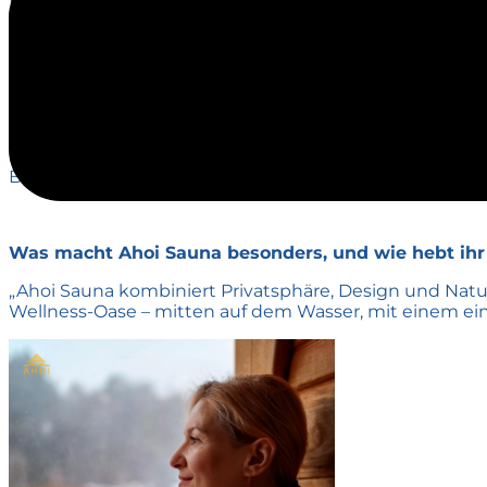
Moment, als ich aus der warmen Sauna direkt ins kal
wusste: Dieses Erlebnis muss ich nach Deutschland br
Welche Herausforderungen gab es auf dem Weg von 
„Von der Genehmigung eines schwimmenden Gebäudes bi
investiert, mit anderen Gründer:innen, Handwerker:in
Beharrlichkeit und norddeutschem Humor.“
Was macht Ahoi Sauna besonders, und wie hebt ihr
„Ahoi Sauna kombiniert Privatsphäre, Design und Natu
Wellness-Oase – mitten auf dem Wasser, mit einem einzi