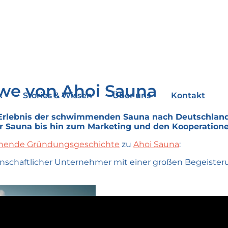
uwe von Ahoi Sauna
k
Stories & Wissen
Über uns
Kontakt
ge Erlebnis der schwimmenden Sauna nach Deutschla
 Sauna bis hin zum Marketing und den Kooperationen
nende Gründungsgeschichte
zu
Ahoi Sauna
:
enschaftlicher Unternehmer mit einer großen Begeister