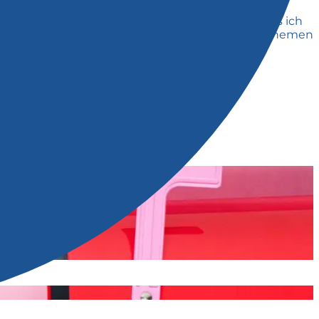
dungswissen gegeben. Ich bin sehr dankbar, dass ich
mich persönlich besonders hilfreich waren die Themen