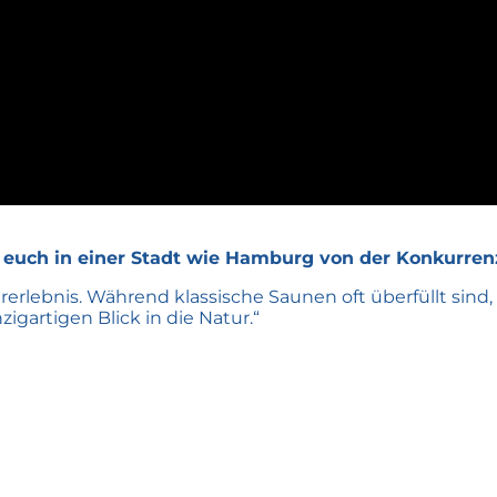
te Wasser sprang und danach vollkommen entspannt auf 
ingen.“
der Idee zur Umsetzung, und wie hast du sie gemei
s hin zur perfekten Konstruktion gab es einige Herau
nen und Behörden gesprochen und für jedes Problem ein
 euch in einer Stadt wie Hamburg von der Konkurren
rerlebnis. Während klassische Saunen oft überfüllt si
gartigen Blick in die Natur.“