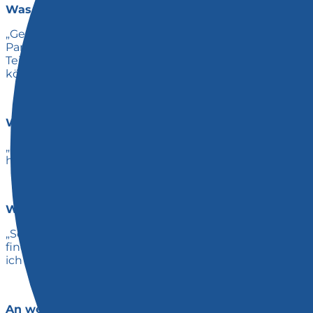
Was sind deine Tipps, um als Gründer:in ein starke
„Gerade am Anfang hat man vielleicht noch nicht das 
Partner:innen, Familie, Mitbewohner:innen, Nachbar:inn
Teil des Projekts sind und teile meine Begeisterung. Da
könnte.“
Wie wichtig ist für dich Kooperation in Hamburg? G
„Kooperationen, insbesondere auch lokal, sind für mich
hervorheben. Von allen habe ich sehr wertvolle Unter
Wenn du heute noch einmal gründen würdest, was 
„So doof es klingt: Bisher habe ich noch kein große
finden. Sich daran erinnern, dass Gründen ein Marath
ich in vielen kleinen Schritten meiner Vision näher.“
An welcher Stelle auf deinem Weg hat die hei. dich