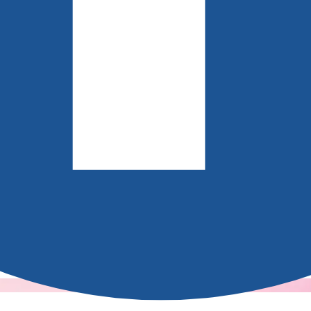
über die Workshops günstigen Zugang zu wichtigem Grün
gelernt habe. Die Workshops waren alle spannend, für 
mit Dagmar Rissler.“
.de/hamburg/
.