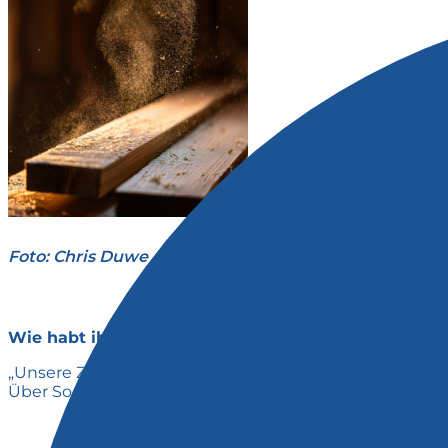
Foto: Chris Duwe
Wie habt ihr eure Zielgruppe gefunden, und was wa
„Unsere Zielgruppe sind Menschen, die Ruhe, Erholung
Über Social Media, Netzwerke und Kooperationen haben