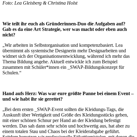
Foto: Lea Gleisberg & Christina Holst
Wie teilt ihr euch als Gründerinnen-Duo die Aufgaben auf?
Gab es da eine Art Strategie, wer was macht oder eben auch
nicht?
„Wir arbeiten in Selbstorganisation und kompetenzbasiert. Lea
übernimmt als systemische Designerin mehr Designarbeiten und
widmet sich der Organisationsentwicklung, während ich mehr das
Thema Bildung angehe. Aktuell entwickle ich zum Beispiel
zusammen mit Schüler*innen ein _SWAP-Bildungskonzept für
Schulen.“
Hand aufs Herz: Was war eure größte Panne bei einem Event –
und wie habt ihr sie gerettet?
„Bei dem ersten _SWAP-Event sollten die Kleidungs-Tags, die
Auskunft über Wertigkeit und Größe des Kleidungsstücks geben,
mit einer schönen Schnur per Hand an der Kleidung befestigt
werden. Das sah dann sehr schön und hochwertig aus, hat aber zu
einem totalen Stau und Chaos bei der Kleiderabgabe geführt.
Seitdem benutzen wir professionelle Etikettierpistolen, mit denen die