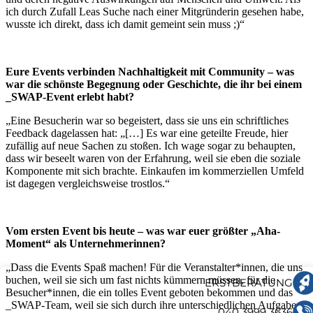
ich durch Zufall Leas Suche nach einer Mitgründerin gesehen habe,
wusste ich direkt, dass ich damit gemeint sein muss ;)“
Eure Events verbinden Nachhaltigkeit mit Community – was
war die schönste Begegnung oder Geschichte, die ihr bei einem
_SWAP-Event erlebt habt?
„Eine Besucherin war so begeistert, dass sie uns ein schriftliches
Feedback dagelassen hat: „[…] Es war eine geteilte Freude, hier
zufällig auf neue Sachen zu stoßen. Ich wage sogar zu behaupten,
dass wir beseelt waren von der Erfahrung, weil sie eben die soziale
Komponente mit sich brachte. Einkaufen im kommerziellen Umfeld
ist dagegen vergleichsweise trostlos.“
Vom ersten Event bis heute – was war euer größter „Aha-
Moment“ als Unternehmerinnen?
„Dass die Events Spaß machen! Für die Veranstalter*innen, die uns
buchen, weil sie sich um fast nichts kümmern müssen, für die
ERSTBERATUNG
Besucher*innen, die ein tolles Event geboten bekommen und das
_SWAP-Team, weil sie sich durch ihre unterschiedlichen Aufgaben
040 3999 3636