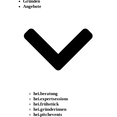
Gründen
Angebote
hei
.
beratung
hei
.
expertsessions
hei
.
frühstück
hei
.
gründerinnen
hei
.
pitchevents