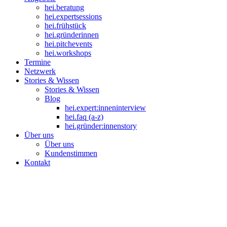
hei
.
beratung
hei
.
expertsessions
hei
.
frühstück
hei
.
gründerinnen
hei
.
pitchevents
hei
.
workshops
Termine
Netzwerk
Stories & Wissen
Stories & Wissen
Blog
hei.expert:inneninterview
hei.faq (a-z)
hei.gründer:innenstory
Über uns
Über uns
Kundenstimmen
Kontakt