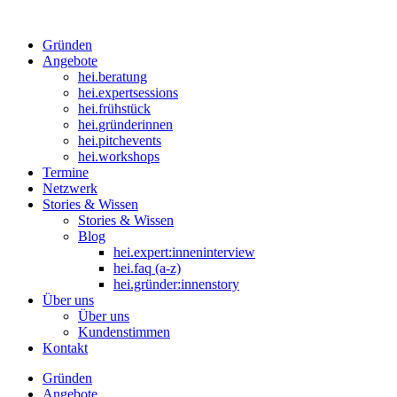
Gründen
Angebote
hei
.
beratung
hei
.
expertsessions
hei
.
frühstück
hei
.
gründerinnen
hei
.
pitchevents
hei
.
workshops
Termine
Netzwerk
Stories & Wissen
Stories & Wissen
Blog
hei.expert:inneninterview
hei.faq (a-z)
hei.gründer:innenstory
Über uns
Über uns
Kundenstimmen
Kontakt
Gründen
Angebote